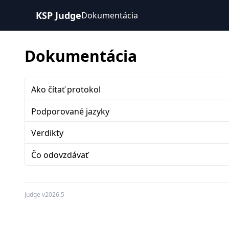
KSP Judge
Dokumentácia
Dokumentácia
Ako čítať protokol
Podporované jazyky
Verdikty
Čo odovzdávať
Judge v2026.5